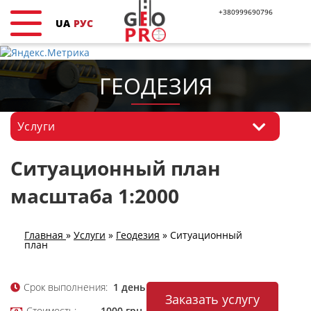
+380999690796
UA
РУС
ГЕОДЕЗИЯ
Услуги
Ситуационный план
масштаба 1:2000
Главная
»
Услуги
»
Геодезия
»
Ситуационный
план
Срок выполнения:
1 день
Заказать услугу
Стоимость:
1000 грн.