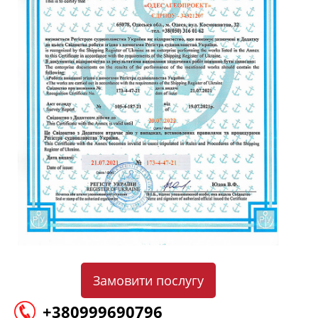
Замовити послугу
+380999690796