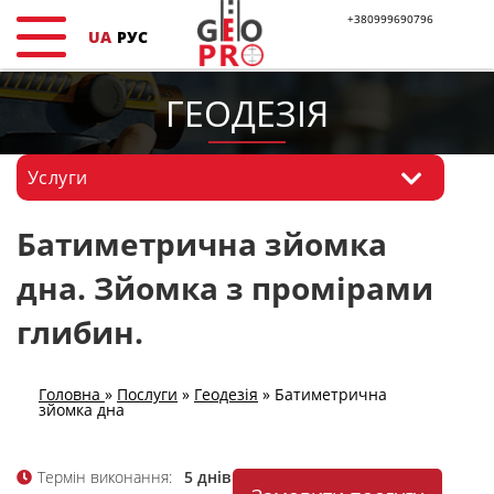
+380999690796
UA
РУС
ГЕОДЕЗIЯ
Услуги
Батиметрична зйомка
дна. Зйомка з промірами
глибин.
Головна
»
Послуги
»
Геодезiя
»
Батиметрична
зйомка дна
Термін виконання:
5 днів