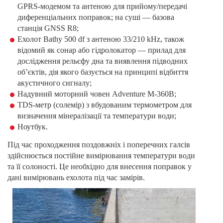
GPRS-модемом та антеною для прийому/передачі
диференціальних поправок; на суші — базова
станція GNSS R8;
Ехолот Bathy 500 df з антеною 33/210 kHz, також
відомий як сонар або гідролокатор — прилад для
дослідження рельєфу дна та виявлення підводних
об’єктів, дія якого базується на принципі відбиття
акустичного сигналу;
Надувний моторний човен Adventure M-360B;
TDS-метр (солемір) з вбудованим термометром для
визначення мінералізації та температури води;
Ноутбук.
Під час проходження поздовжніх і поперечних галсів
здійснюється постійне вимірювання температури води
та її солоності. Це необхідно для внесення поправок у
дані вимірювань ехолота під час замірів.