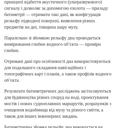
принципі відбиття акустичного (ультразвукового)
сигналу і дозволяє за допомогою ехолота — приладу
батиметрії — отримати такі дані, як конфігурація
рельєфу підводної поверхні, виявлення різних
предметів на дні, товщина шару мулу.
Паралельно зі зйомкою рельєфу дна проводиться
вимірювання глибин водного об’єкта — проміри
глибин.
Отримані дані про особливості дна використовуються
для подальшого складання навігаційних і
топографічних карт і планів, а також профілів водного
об’єкта.
Результати батиметричних досліджень застосовуються
для будівництва різних споруд на воді, проектування
мостів і нових судноплавних маршрутів, розрахунків з
очищення водоймища від мулу та різного сміття, а
також для інших інженерних завдань.
Батиметрична зйомка рельєфу дна виконується на