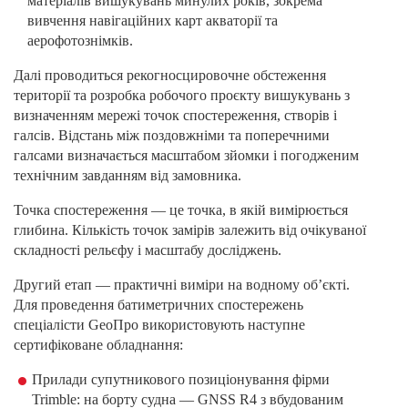
матеріалів вишукувань минулих років, зокрема
вивчення навігаційних карт акваторії та
аерофотознімків.
Далі проводиться рекогносцировочне обстеження
території та розробка робочого проєкту вишукувань з
визначенням мережі точок спостереження, створів і
галсів. Відстань між поздовжніми та поперечними
галсами визначається масштабом зйомки і погодженим
технічним завданням від замовника.
Точка спостереження — це точка, в якій вимірюється
глибина. Кількість точок замірів залежить від очікуваної
складності рельєфу і масштабу досліджень.
Другий етап — практичні виміри на водному об’єкті.
Для проведення батиметричних спостережень
спеціалісти GeoПро використовують наступне
сертифіковане обладнання:
Прилади супутникового позиціонування фірми
Trimble: на борту судна — GNSS R4 з вбудованим