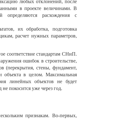
иксацию любых отклонений, после
аданными в проекте величинами. В
ний определяются расхождения с
татов, их обработка, подготовка
щикам, расчет нужных параметров,
гое соответствие стандартам СНиП.
наружения ошибок в строительстве,
в (перекрытия, стены, фундамент,
ии объекта в целом. Максимальная
рия линейных объектов не будет
не покосится уже через год.
скольким признакам. Во-первых,