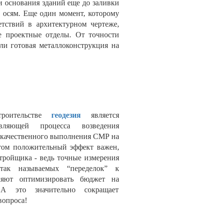
ии основания зданий еще до заливки
 осям. Еще один момент, которому
тствий в архитектурном чертеже,
ые проектные отделы. От точности
ли готовая металлоконструкция на
троительстве
геодезия
является
авляющей процесса возведения
 качественного выполнения СМР на
том положительный эффект важен,
стройщика - ведь точные измерения
 так называемых “переделок” к
яют оптимизировать бюджет на
 А это значительно сокращает
вопроса!