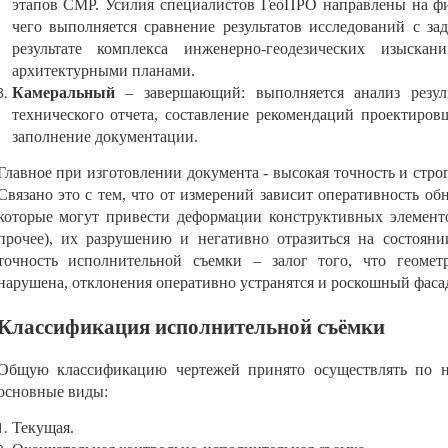
этапов СМР. Усилия специалистов ГеоПРО направлены на ф
чего выполняется сравнение результатов исследований с з
результате комплекса инженерно-геодезических изыска
архитектурными планами.
Камеральный
– завершающий: выполняется анализ резуль
технического отчета, составление рекомендаций проектиров
заполнение документации.
Главное при изготовлении документа - высокая точность и стро
Связано это с тем, что от измерений зависит оперативность об
которые могут привести деформации конструктивных элементо
прочее), их разрушению и негативно отразиться на состоян
точность исполнительной съемки – залог того, что геомет
нарушена, отклонения оперативно устранятся и роскошный фасад 
Классификация исполнительной съёмки
Общую классификацию чертежей принято осуществлять по не
основные виды:
Текущая.