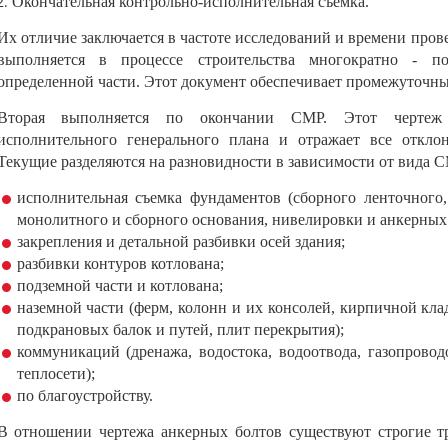
Окончательная контрольно-исполнительная съемка.
Их отличие заключается в частоте исследований и времени прове
выполняется в процессе строительства многократно - п
определенной части. Этот документ обеспечивает промежуточный
Вторая выполняется по окончании СМР. Этот чертеж 
исполнительного генерального плана и отражает все отклон
Текущие разделяются на разновидности в зависимости от вида 
исполнительная съемка фундаментов (сборного ленточного,
монолитного и сборного основания, нивелировки и анкерных 
закрепления и детальной разбивки осей здания;
разбивки контуров котлована;
подземной части и котлована;
наземной части (ферм, колонн и их консолей, кирпичной кла
подкрановых балок и путей, плит перекрытия);
коммуникаций (дренажа, водостока, водоотвода, газопровод
теплосети);
по благоустройству.
В отношении чертежа анкерных болтов существуют строгие т