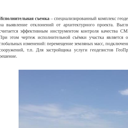
Исполнительная съемка
– специализированный комплекс геоде
на выявление отклонений от архитектурного проекта. Выгля
считается эффективным инструментом контроля качества СМР
При этом чертеж исполнительной съёмки участка является 
глобальных изменений: перемещение земляных масс, подключен
сооружений, т.п. Для застройщика услуги
геодезистов ГеоП
решение.